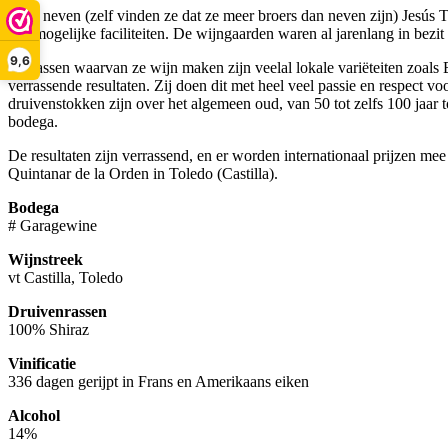
De 2 neven (zelf vinden ze dat ze meer broers dan neven zijn) Jesús 
alle mogelijke faciliteiten. De wijngaarden waren al jarenlang in bez
9,6
De rassen waarvan ze wijn maken zijn veelal lokale variëteiten zoals 
verrassende resultaten. Zij doen dit met heel veel passie en respect v
druivenstokken zijn over het algemeen oud, van 50 tot zelfs 100 jaar t
bodega.
De resultaten zijn verrassend, en er worden internationaal prijzen m
Quintanar de la Orden in Toledo (Castilla).
Bodega
# Garagewine
Wijnstreek
vt Castilla, Toledo
Druivenrassen
100% Shiraz
Vinificatie
336 dagen gerijpt in Frans en Amerikaans eiken
Alcohol
14%