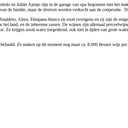
Toledo en Julián Ajenjo zijn in de garage van opa begonnen met het mak
it van de familie, maar de druiven werden verkocht aan de coöperatie. De
Brujidero, Aíren, Pámpana blanco (is rood overigens en zij zijn de eni
oor het land, en de inheemse rassen. De wijnen zijn allemaal perceelwijn
oe. Ze krijgen nooit water toegediend, ook niet in tijden van grote wate
ee behaald. Ze maken op dit moment nog maar ca. 8.000 flessen wijn per