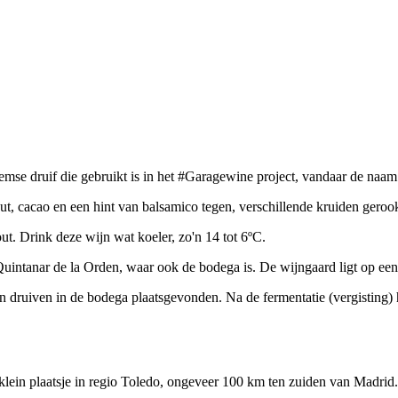
emse druif die gebruikt is in het #Garagewine project, vandaar de naam 
out, cacao en een hint van balsamico tegen, verschillende kruiden geroo
ut. Drink deze wijn wat koeler, zo'n 14 tot 6ºC.
Quintanar de la Orden, waar ook de bodega is. De wijngaard ligt op ee
an druiven in de bodega plaatsgevonden. Na de fermentatie (vergisting
lein plaatsje in regio Toledo, ongeveer 100 km ten zuiden van Madrid.