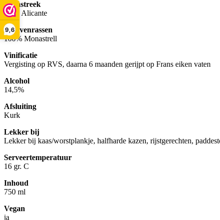
Wijnstreek
D.O. Alicante
Druivenrassen
9,6
100% Monastrell
Vinificatie
Vergisting op RVS, daarna 6 maanden gerijpt op Frans eiken vaten
Alcohol
14,5%
Afsluiting
Kurk
Lekker bij
Lekker bij kaas/worstplankje, halfharde kazen, rijstgerechten, paddes
Serveertemperatuur
16 gr. C
Inhoud
750 ml
Vegan
ja