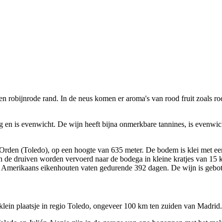
n robijnrode rand. In de neus komen er aroma's van rood fruit zoals ro
ig en is evenwicht. De wijn heeft bijna onmerkbare tannines, is evenwic
Orden (Toledo), op een hoogte van 635 meter. De bodem is klei met een
n de druiven worden vervoerd naar de bodega in kleine kratjes van 15 k
 en Amerikaans eikenhouten vaten gedurende 392 dagen. De wijn is gebot
lein plaatsje in regio Toledo, ongeveer 100 km ten zuiden van Madrid.