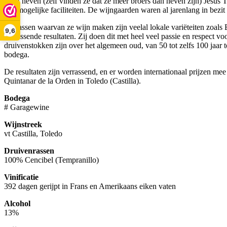
De 2 neven (zelf vinden ze dat ze meer broers dan neven zijn) Jesús 
alle mogelijke faciliteiten. De wijngaarden waren al jarenlang in bez
De rassen waarvan ze wijn maken zijn veelal lokale variëteiten zoals 
9,6
verrassende resultaten. Zij doen dit met heel veel passie en respect v
druivenstokken zijn over het algemeen oud, van 50 tot zelfs 100 jaar t
bodega.
De resultaten zijn verrassend, en er worden internationaal prijzen m
Quintanar de la Orden in Toledo (Castilla).
Bodega
# Garagewine
Wijnstreek
vt Castilla, Toledo
Druivenrassen
100% Cencibel (Tempranillo)
Vinificatie
392 dagen gerijpt in Frans en Amerikaans eiken vaten
Alcohol
13%