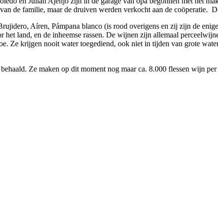
Toledo en Julián Ajenjo zijn in de garage van opa begonnen met het mak
it van de familie, maar de druiven werden verkocht aan de coöperatie. De
Brujidero, Aíren, Pámpana blanco (is rood overigens en zij zijn de eni
oor het land, en de inheemse rassen. De wijnen zijn allemaal perceelwijn
oe. Ze krijgen nooit water toegediend, ook niet in tijden van grote wate
ee behaald. Ze maken op dit moment nog maar ca. 8.000 flessen wijn per