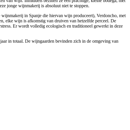
en van wijn. Inmiddels bezitten ze een prachtige, kleine bodega, met
ze jonge wijnmakerij is absoluut niet te stoppen.
ge wijnmakerij in Spanje die hiervan wijn produceert), Verdoncho, met
en, elke wijn is afkomstig van druiven van hetzelfde perceel. De
rstress. Er wordt volledig ecologisch en traditioneel gewerkt in deze
 jaar in totaal. De wijngaarden bevinden zich in de omgeving van